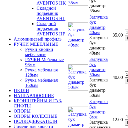
бук
AVENTOS HK
диаметр
Складной
35мм
подъемник
Заглушка
AVENTOS HL
бук
Складной
диаметр
подъемник
40мм
AVENTOS HF
35.00
Заглушка
Алюминиевый профиль
бук
РУЧКИ МЕБЕЛЬНЫЕ
диаметр
Ручки-кнопки
40мм
мебельные
Заглушка
РУЧКИ Мебельные
бук
96мм
диаметр
Ручка мебельная
50мм
128мм
40.00
Заглушка
Ручка мебельная
бук
160мм
диаметр
ПЕТЛИ
50мм
НАПРАВЛЯЮЩИЕ
КРОНШТЕЙНЫ И ГАЗ-
Заглушка
ЛИФТЫ
бук
ОПОРЫ
диаметр
ОПОРЫ КОЛЕСНЫЕ
8мм
12.00
ПОЛКОДЕРЖАТЕЛИ
Заглушка
Ламели для кровати
бук массив