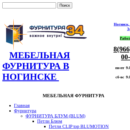
Ногинск,
3
Работ
8(966
МЕБЕЛЬНАЯ
00
ФУРНИТУРА В
пн-пт 9.
НОГИНСКЕ
сб-вс 9.
МЕБЕЛЬНАЯ ФУРНИТУРА
Главная
Фурнитура
ФУРНИТУРА БЛУМ (BLUM)
Петли Блюм
Петли CLIP top BLUMOTION