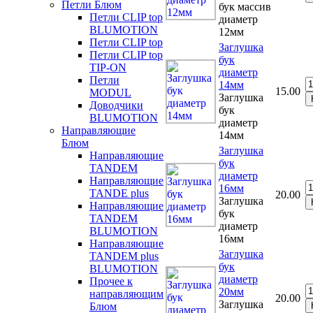
Петли Блюм
бук массив
Петли CLIP top
диаметр
BLUMOTION
12мм
Петли CLIP top
Заглушка
Петли CLIP top
бук
TIP-ON
диаметр
Петли
14мм
15.00
MODUL
Заглушка
Доводчики
бук
BLUMOTION
диаметр
Направляющие
14мм
Блюм
Заглушка
Направляющие
бук
TANDEM
диаметр
Направляющие
16мм
TANDE plus
20.00
Заглушка
Направляющие
бук
TANDEM
диаметр
BLUMOTION
16мм
Направляющие
Заглушка
TANDEM plus
бук
BLUMOTION
диаметр
Прочее к
20мм
направляющим
20.00
Заглушка
Блюм