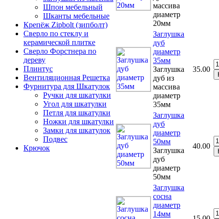
массива
Шпон мебельный
диаметр
Шканты мебельные
20мм
Крепёж Zipbolt (зипболт)
Сверло по стеклу и
Заглушка
керамической плитке
дуб
Сверло Форстнера по
диаметр
дереву
35мм
Плинтус
Заглушка
35.00
Вентиляционная Решетка
дуб из
Фурнитура для Шкатулок
массива
Ручки для шкатулки
диаметр
Угол для шкатулки
35мм
Петля для шкатулки
Заглушка
Ножки для шкатулки
дуб
Замки для шкатулок
диаметр
Подвес
50мм
40.00
Крючок
Заглушка
дуб
диаметр
50мм
Заглушка
сосна
диаметр
14мм
15.00