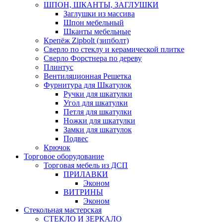
ШПОН, ШКАНТЫ, ЗАГЛУШКИ
Заглушки из массива
Шпон мебельный
Шканты мебельные
Крепёж Zipbolt (зипболт)
Сверло по стеклу и керамической плитке
Сверло Форстнера по дереву
Плинтус
Вентиляционная Решетка
Фурнитура для Шкатулок
Ручки для шкатулки
Угол для шкатулки
Петля для шкатулки
Ножки для шкатулки
Замки для шкатулок
Подвес
Крючок
Торговое оборудование
Торговая мебель из ДСП
ПРИЛАВКИ
Эконом
ВИТРИНЫ
Эконом
Стекольная мастерская
СТЕКЛО И ЗЕРКАЛО