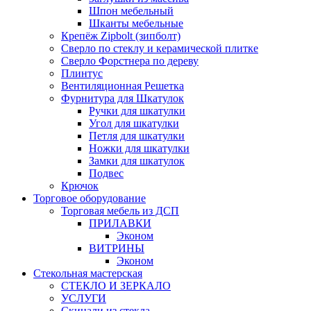
Шпон мебельный
Шканты мебельные
Крепёж Zipbolt (зипболт)
Сверло по стеклу и керамической плитке
Сверло Форстнера по дереву
Плинтус
Вентиляционная Решетка
Фурнитура для Шкатулок
Ручки для шкатулки
Угол для шкатулки
Петля для шкатулки
Ножки для шкатулки
Замки для шкатулок
Подвес
Крючок
Торговое оборудование
Торговая мебель из ДСП
ПРИЛАВКИ
Эконом
ВИТРИНЫ
Эконом
Стекольная мастерская
СТЕКЛО И ЗЕРКАЛО
УСЛУГИ
Скинали из стекла