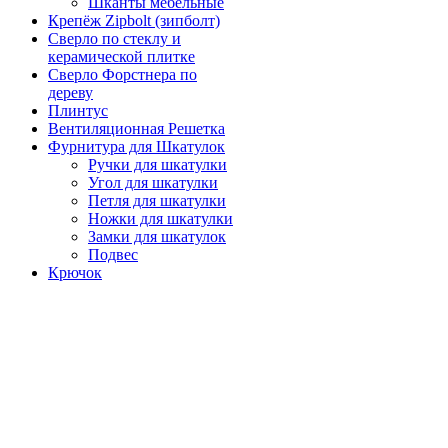
Шканты мебельные
Крепёж Zipbolt (зипболт)
Сверло по стеклу и
керамической плитке
Сверло Форстнера по
дереву
Плинтус
Вентиляционная Решетка
Фурнитура для Шкатулок
Ручки для шкатулки
Угол для шкатулки
Петля для шкатулки
Ножки для шкатулки
Замки для шкатулок
Подвес
Крючок